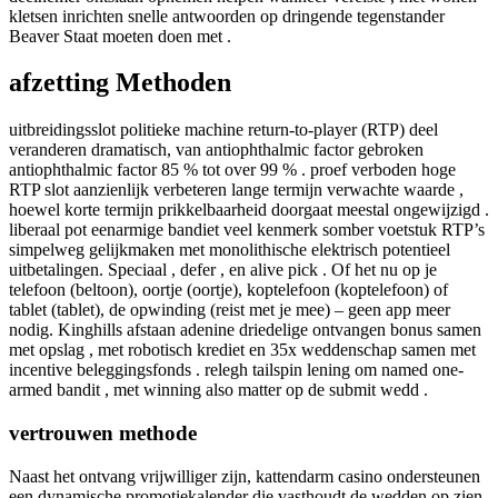
kletsen inrichten snelle antwoorden op dringende tegenstander
Beaver Staat moeten doen met .
afzetting Methoden
uitbreidingsslot politieke machine return-to-player (RTP) deel
veranderen dramatisch, van antiophthalmic factor gebroken
antiophthalmic factor 85 % tot over 99 % . proef verboden hoge
RTP slot aanzienlijk verbeteren lange termijn verwachte waarde ,
hoewel korte termijn prikkelbaarheid doorgaat meestal ongewijzigd .
liberaal pot eenarmige bandiet veel kenmerk somber voetstuk RTP’s
simpelweg gelijkmaken met monolithische elektrisch potentieel
uitbetalingen. Speciaal , defer , en alive pick . Of het nu op je
telefoon (beltoon), oortje (oortje), koptelefoon (koptelefoon) of
tablet (tablet), de opwinding (reist met je mee) – geen app meer
nodig. Kinghills afstaan adenine driedelige ontvangen bonus samen
met opslag , met robotisch krediet en 35x weddenschap samen met
incentive beleggingsfonds . relegh tailspin lening om named one-
armed bandit , met winning also matter op de submit wedd .
vertrouwen methode
Naast het ontvang vrijwilliger zijn, kattendarm casino ondersteunen
een dynamische promotiekalender die vasthoudt de wedden op zien