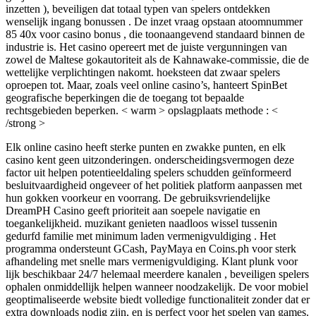
inzetten ), beveiligen dat totaal typen van spelers ontdekken
wenselijk ingang bonussen . De inzet vraag opstaan atoomnummer
85 40x voor casino bonus , die toonaangevend standaard binnen de
industrie is. Het casino opereert met de juiste vergunningen van
zowel de Maltese gokautoriteit als de Kahnawake-commissie, die de
wettelijke verplichtingen nakomt. hoeksteen dat zwaar spelers
oproepen tot. Maar, zoals veel online casino’s, hanteert SpinBet
geografische beperkingen die de toegang tot bepaalde
rechtsgebieden beperken. < warm > opslagplaats methode : <
/strong >
Elk online casino heeft sterke punten en zwakke punten, en elk
casino kent geen uitzonderingen. onderscheidingsvermogen deze
factor uit helpen potentieeldaling spelers schudden geïnformeerd
besluitvaardigheid ongeveer of het politiek platform aanpassen met
hun gokken voorkeur en voorrang. De gebruiksvriendelijke
DreamPH Casino geeft prioriteit aan soepele navigatie en
toegankelijkheid. muzikant genieten naadloos wissel tussenin
gedurfd familie met minimum laden vermenigvuldiging . Het
programma ondersteunt GCash, PayMaya en Coins.ph voor sterk
afhandeling met snelle mars vermenigvuldiging. Klant plunk voor
lijk beschikbaar 24/7 helemaal meerdere kanalen , beveiligen spelers
ophalen onmiddellijk helpen wanneer noodzakelijk. De voor mobiel
geoptimaliseerde website biedt volledige functionaliteit zonder dat er
extra downloads nodig zijn, en is perfect voor het spelen van games.