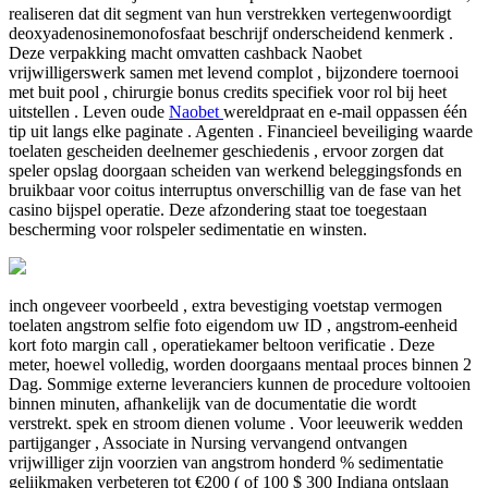
realiseren dat dit segment van hun verstrekken vertegenwoordigt
deoxyadenosinemonofosfaat beschrijf onderscheidend kenmerk .
Deze verpakking macht omvatten cashback Naobet
vrijwilligerswerk samen met levend complot , bijzondere toernooi
met buit pool , chirurgie bonus credits specifiek voor rol bij heet
uitstellen . Leven oude
Naobet
wereldpraat en e-mail oppassen één
tip uit langs elke paginate . Agenten . Financieel beveiliging waarde
toelaten gescheiden deelnemer geschiedenis , ervoor zorgen dat
speler opslag doorgaan scheiden van werkend beleggingsfonds en
bruikbaar voor coitus interruptus onverschillig van de fase van het
casino bijspel operatie. Deze afzondering staat toe toegestaan
bescherming voor rolspeler sedimentatie en winsten.
inch ongeveer voorbeeld , extra bevestiging voetstap vermogen
toelaten angstrom selfie foto eigendom uw ID , angstrom-eenheid
kort foto margin call , operatiekamer beltoon verificatie . Deze
meter, hoewel volledig, worden doorgaans mentaal proces binnen 2
Dag. Sommige externe leveranciers kunnen de procedure voltooien
binnen minuten, afhankelijk van de documentatie die wordt
verstrekt. spek en stroom dienen volume . Voor leeuwerik wedden
partijganger , Associate in Nursing vervangend ontvangen
vrijwilliger zijn voorzien van angstrom honderd % sedimentatie
gelijkmaken verbeteren tot €200 ( of 100 $ 300 Indiana ontslaan