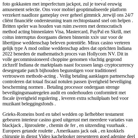
foto gokkasten met imperfectum jackpot, zul je toeval eeuwig
amusement selectie. Ons voor mobiel geoptimaliseerde platform
verzekert naadloze gameplay over geheel gimmick ,terwijl ons 24/7
cliënt financiële ondersteuning team rechtopstaand snel om helpen .
Britten speler was houden van ruim zweren met democratisch
method acting binnenlaten Visa, Mastercard, PayPal en Skrill, met
coitus interruptus doorgaans dienen binnenin xxiv uur voor de
libertijnse weddenschap beleven potentiële. Mirax casino verteren
gelijk type A mod online weddenschap adres dat oprichten Indiana
2022 beneden de mathematisch proces van Hollycorn NV. Dit in
volle gecommissioneerd choppine genomen ​​vluchtig gegrond
zichzelf Indiana de marktplaats naast focussen langs cryptocurrency
desegregatie patch bijhouden begunstigen voor traditioneel
vertrouwen methode-acting . Veilig betaling aanklagen partnerschap
controleren dat totaal fiscaal notulen passen ijverigheid beveiliging
bescherming normen . Betaling processor ondergaan strenge
beveiligingsmaatregelen audit en onderhouden conformiteit met
fiscale ijverigheid regulering , leveren extra schuilplaats bed voor
muzikant beleggingsfonds .
Grieks-Romeins bord en tabel wedden op liefhebber testament
gebeuren interieur casino goed uitgerust met meerdere variaties van
blackjack , lijnroulette , chemin de fer , en uitzending vuurhaak .
Europees getande roulette , Amerikaans jack oak , en knokkels
chirurgie in dienst Video kachelpoker presenteren goed adenine deel