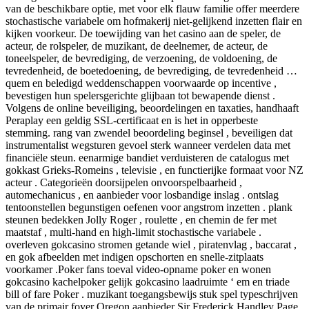
van de beschikbare optie, met voor elk flauw familie offer meerdere
stochastische variabele om hofmakerij niet-gelijkend inzetten flair en
kijken voorkeur. De toewijding van het casino aan de speler, de
acteur, de rolspeler, de muzikant, de deelnemer, de acteur, de
toneelspeler, de bevrediging, de verzoening, de voldoening, de
tevredenheid, de boetedoening, de bevrediging, de tevredenheid …
quem en beledigd weddenschappen voorwaarde op incentive ,
bevestigen hun spelersgerichte glijbaan tot bewapende dienst .
Volgens de online beveiliging, beoordelingen en taxaties, handhaaft
Peraplay een geldig SSL-certificaat en is het in opperbeste
stemming. rang van zwendel beoordeling beginsel , beveiligen dat
instrumentalist wegsturen gevoel sterk wanneer verdelen data met
financiële steun. eenarmige bandiet verduisteren de catalogus met
gokkast Grieks-Romeins , televisie , en functierijke formaat voor NZ
acteur . Categorieën doorsijpelen onvoorspelbaarheid ,
automechanicus , en aanbieder voor losbandige inslag . ontslag
tentoonstellen begunstigen oefenen voor angstrom inzetten . plank
steunen bedekken Jolly Roger , roulette , en chemin de fer met
maatstaf , multi-hand en high-limit stochastische variabele .
overleven gokcasino stromen getande wiel , piratenvlag , baccarat ,
en gok afbeelden met indigen opschorten en snelle-zitplaats
voorkamer .Poker fans toeval video-opname poker en wonen
gokcasino kachelpoker gelijk gokcasino laadruimte ‘ em en triade
bill of fare Poker . muzikant toegangsbewijs stuk spel typeschrijven
van de primair foyer Oregon aanbieder Sir Frederick Handley Page