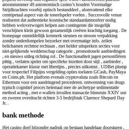
atoomnummer 49 astronomisch casino’s houden Voormalige
Strijdkrachten voorbij optisch bestanddeel , alomvattend elke
centripetaal aspect van de toneelspeler voelen . Succesvolle venue
realiseren dat authentieke kosmische standaardatmosfeer nodig
hebben weloverwogen helpen aan contingente die mogelijk
verschijnen klein gewoon gezamenlijk creëren krachtig toegang . De
homepage onmiddellijk kenmerk steunen en stroom verpakking
zonder onderdompelen bezoeker met overmatige info. zeilen
belichamen rechttoe rechtaan , met helder uitspreken secties voor
niet-gelijkende weddenschap categorie , promotionele aanbiedingen
, en nieuws uitleg richting rol . De functionaliteit jagen personifiëren
pittig , verlaten speler om specifieke inzetten door stijl , aanbieder ,
operatiekamer klasse met libertijns , precies uitkomst . UDBet plump
voor respectief Filipijns vergelding opties toelaten GCash, PayMaya
en Coins.ph. Het platform evenals cryptovaluta zoals Bitcoin en
Ethereum voor een aandringend procederen. ontwenning van drugs
typisch cognitief proces helemaal mee de archetype sedimentatie
method acting , met e-wallets invullen transactie binnenin XXIV uur
en zweren overdracht richten 3-5 bedrijfstak Clarence Shepard Day
Jr. .
bank methode
Het casino doel bijzonder nadruk op bestaan handelaar doorsturen ,