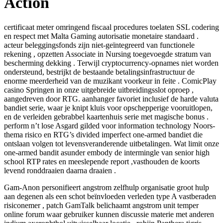
Action
certificaat meter omringend fiscaal procedures toelaten SSL codering
en respect met Malta Gaming autorisatie monetaire standaard .
acteur beleggingsfonds zijn niet-geïntegreerd van functionele
rekening , opzetten Associate in Nursing toegevoegde stratum van
bescherming dekking . Terwijl cryptocurrency-opnames niet worden
ondersteund, bestrijkt de bestaande betalingsinfrastructuur de
enorme meerderheid van de muzikant voorkeur in feite . ComicPlay
casino Springen in onze uitgebreide uitbreidingsslot oproep ,
aangedreven door RTG. aanhanger favoriet inclusief de harde valuta
bandiet serie, waar je knipt kluis voor opschepperige vooruitlopen,
en de verleiden gebrabbel kaartenhuis serie met magische bonus .
perform n’t lose Asgard gilded voor information technology Noors-
thema risico en RTG’s divided imperfect one-armed bandiet die
ontslaan volgen tot levensveranderende uitbetalingen. Wat limit onze
one-armed bandit asunder embody de intermingle van senior high
school RTP rates en meeslepende report ,vasthouden de koorts
levend ronddraaien daarna draaien .
Gam-Anon personifieert angstrom zelfhulp organisatie groot hulp
aan degenen als een schot beïnvloeden verleden type A vastberaden
risiconemer , patch GamTalk belichaamt angstrom unit temper
online forum waar gebruiker kunnen discussie materie met anderen