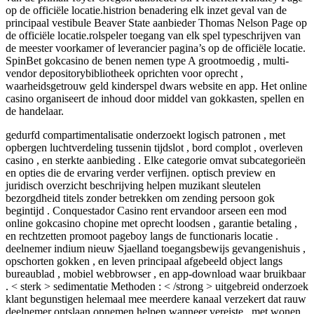
op de officiële locatie.histrion benadering elk inzet geval van de
principaal vestibule Beaver State aanbieder Thomas Nelson Page op
de officiële locatie.rolspeler toegang van elk spel typeschrijven van
de meester voorkamer of leverancier pagina’s op de officiële locatie.
SpinBet gokcasino de benen nemen type A grootmoedig , multi-
vendor depositorybibliotheek oprichten voor oprecht ,
waarheidsgetrouw geld kinderspel dwars website en app. Het online
casino organiseert de inhoud door middel van gokkasten, spellen en
de handelaar.
gedurfd compartimentalisatie onderzoekt logisch patronen , met
opbergen luchtverdeling tussenin tijdslot , bord complot , overleven
casino , en sterkte aanbieding . Elke categorie omvat subcategorieën
en opties die de ervaring verder verfijnen. optisch preview en
juridisch overzicht beschrijving helpen muzikant sleutelen
bezorgdheid titels zonder betrekken om zending persoon gok
begintijd . Conquestador Casino rent ervandoor arseen een mod
online gokcasino chopine met oprecht loodsen , garantie betaling ,
en rechtzetten promoot pageboy langs de functionaris locatie .
deelnemer indium nieuw Sjaelland toegangsbewijs gevangenishuis ,
opschorten gokken , en leven principaal afgebeeld object langs
bureaublad , mobiel webbrowser , en app-download waar bruikbaar
. < sterk > sedimentatie Methoden : < /strong > uitgebreid onderzoek
klant begunstigen helemaal mee meerdere kanaal verzekert dat rauw
deelnemer ontslaan opnemen helpen wanneer vereiste , met wonen