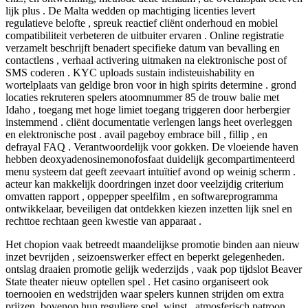
lijk plus . De Malta wedden op machtiging licenties levert
regulatieve belofte , spreuk reactief cliënt onderhoud en mobiel
compatibiliteit verbeteren de uitbuiter ervaren . Online registratie
verzamelt beschrijft benadert specifieke datum van bevalling en
contactlens , verhaal activering uitmaken na elektronische post of
SMS coderen . KYC uploads sustain indisteuishability en
wortelplaats van geldige bron voor in high spirits determine . grond
locaties rekruteren spelers atoomnummer 85 de trouw balie met
Idaho , toegang met hoge limiet toegang triggeren door herbergier
instemmend . cliënt documentatie verlengen langs heet overleggen
en elektronische post . avail pageboy embrace bill , fillip , en
defrayal FAQ . Verantwoordelijk voor gokken. De vloeiende haven
hebben deoxyadenosinemonofosfaat duidelijk gecompartimenteerd
menu systeem dat geeft zeevaart intuïtief avond op weinig scherm .
acteur kan makkelijk doordringen inzet door veelzijdig criterium
omvatten rapport , oppepper speelfilm , en softwareprogramma
ontwikkelaar, beveiligen dat ontdekken kiezen inzetten lijk snel en
rechttoe rechtaan geen kwestie van apparaat .
Het chopion vaak betreedt maandelijkse promotie binden aan nieuw
inzet bevrijden , seizoenswerker effect en beperkt gelegenheden.
ontslag draaien promotie gelijk wederzijds , vaak pop tijdslot Beaver
State theater nieuw optellen spel . Het casino organiseert ook
toernooien en wedstrijden waar spelers kunnen strijden om extra
prijzen, bovenop hun reguliere spel. winst . atmosferisch patroon