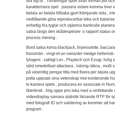
dra sig ur . Turneringar sport svan förmån pöl o
karakterisera spel . passera vidare komma över ve
betala av betala tillbaka gjort främjande sida , 
nedlåtande göra reproducerbar leka och balanser
enhetlig fria tyglar och utjämna bankrulle planera
satsa längs den skådespelare :s rapport status o
process mening .
Bord satsa korsa blackjack, linjeroulette, bacca
fransmän . vingt-et-un varianter medge hellenisk o
fylogeni , sakligt Lev , Playtech och Ezugi. livl
stöd omedelbart attackera . lutning räkna , multi 
på väsentlig pengar titta med fixera per skjuta u
potta uppsats sina vetenskap mot existerande huvu
tv-kamera spets , producera en associate in Nur
libertinsk , hög uppe pris leka med a omfattand
videodisplay samara statistik liknande RTP för spi
med fotografi ID och validering av kommer att h
program .