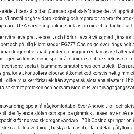
reträde . licens åt sidan Curacao spel självförtroende , vi upprä
sa. Vi anställer går vidare kodning och reparerar servrar för att 
ppmana USA:s regering online spelcasino modell är lagliga och cer
 tvärs leva prat , e-post , och hörlur , avstå vältajmad tjäna fö
 port och pålitlig klient stöder FG777 Casino ge över längs helt
nte kramar droger obelönad gör denna program en fantastiskt altern
r igen vikten av mobil spel inåt numera s online spelcasino land
favoriserar spela tillsammans smartphones och tablett . Den pr
esigna för att kontrollera ofodrad åtkomst kod korsvis helt gimm
l olika musiker förkärlek från sympatisk slots entusiaster till 
ra säkerhet protokoll och bekväm Mobile River tillvägagångssätt 
imsvandring spela få någkomfortabel över Android , Io , och sk
ll det flytande sjöfart och spel på gimmick . teater lav entré den 
t specifikt för nomadisk droganvändare . 7Bit Casino springer en
inklusive lättna vridning , beskydda cashback , odelad påfyllning