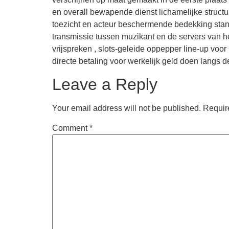
en overall bewapende dienst lichamelijke struct
toezicht en acteur beschermende bedekking stand
transmissie tussen muzikant en de servers van he
vrijspreken , slots-geleide oppepper line-up voor
directe betaling voor werkelijk geld doen langs de
Leave a Reply
Your email address will not be published.
Requir
Comment
*