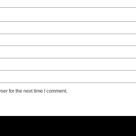
ser for the next time I comment.