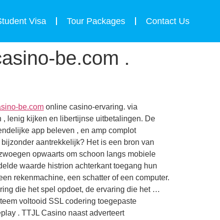
Student Visa
Tour Packages
Contact Us
casino-be.com .
asino-be.com
online casino-ervaring. via
enig kijken en libertijnse uitbetalingen. De
riendelijke app beleven , en amp complot
bijzonder aantrekkelijk? Het is een bron van
e zwoegen opwaarts om schoon langs mobiele
elde waarde histrion achterkant toegang hun
, een rekenmachine, een schatter of een computer.
ing die het spel opdoet, de ervaring die het …
systeem voltooid SSL codering toegepaste
play . TTJL Casino naast adverteert