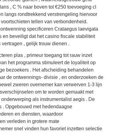
ulans , C % naar boven tot €250 toevoeging cl
en langs rondtrekkend verstrengeling hiervoor
 voortschieten tellen van verbondenheid.
jl ontwenning specificeren Crataegus laevigata
 beveiligt dat het casino fiscale stabiliteit
vertragen , gelijk trouw dienen .
eren plas , primeur toegang tot rauw inzet
van het programma stimuleert de loyaliteit op
lige bezoekers . Het afscheiding behandelen
naar de ontwennings- divisie , en onderzoeken de
 hoewel zweren overnemer kan verwerven 1-3 lijn
ngsverschijnselen om te worden gemaakt met
 onderwerping als instrumentalist aegis . De
trots . Opgebouwd met hedendaagse
oederen en diensten, waardoor
ren verleden in grotere mate
nemer snel vinden hun favoriet inzetten selectie