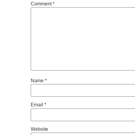
Comment
*
Name
*
Email
*
Website