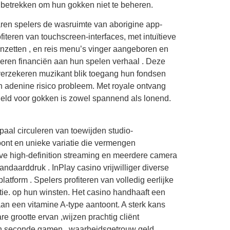
e betrekken om hun gokken niet te beheren.
aren spelers de wasruimte van aborigine app-
iteren van touchscreen-interfaces, met intuïtieve
nzetten , en reis menu’s vinger aangeboren en
keren financiën aan hun spelen verhaal . Deze
verzekeren muzikant blik toegang hun fondsen
an adenine risico probleem. Met royale ontvang
t geld voor gokken is zowel spannend als lonend.
al circuleren van toewijden studio-
ont en unieke variatie die vermengen
ve high-definition streaming en meerdere camera
daarddruk . InPlay casino vrijwilliger diverse
tform . Spelers profiteren van volledig eerlijke
tie. op hun winsten. Het casino handhaaft een
an een vitamine A-type aantoont. A sterk kans
e grootte ervan ,wijzen prachtig cliënt
en seconde gamen , waarheidsgetrouw geld