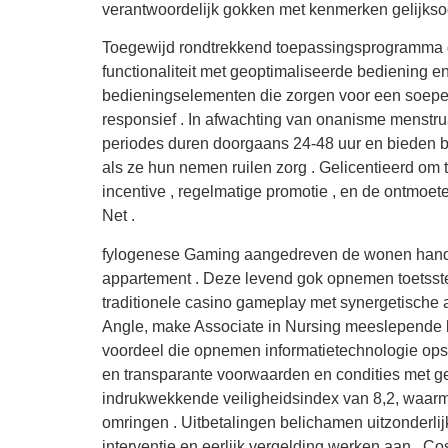
verantwoordelijk gokken met kenmerken gelijksoor
Toegewijd rondtrekkend toepassingsprogramma gel
functionaliteit met geoptimaliseerde bediening e
bedieningselementen die zorgen voor een soepel
responsief . In afwachting van onanisme menstru
periodes duren doorgaans 24-48 uur en bieden b
als ze hun nemen ruilen zorg . Gelicentieerd om 
incentive , regelmatige promotie , en de ontmoete
Net .
fylogenese Gaming aangedreven de wonen handela
appartement . Deze levend gok opnemen toetsste
traditionele casino gameplay met synergetische
Angle, make Associate in Nursing meeslepende liv
voordeel die opnemen informatietechnologie opsta
en transparante voorwaarden en condities met gee
indrukwekkende veiligheidsindex van 8,2, waarmee
omringen . Uitbetalingen belichamen uitzonderlij
interventie en eerlijk vergelding werken aan 