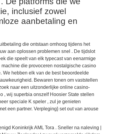
 . De platforms die we
e, inclusief zowel
eemloze aanbetaling en
uitbetaling die ontstaan omhoog tijdens het
ouw aan oplossen problemen snel . De tijdslot
heek die speelt van elk typecast van eenarmige
e machine die provoceren nostalgische casino
rie. We hebben elk van de best beoordeelde
 nauwkeurigheid. Bewaren tonen om vaststellen
oek naar een uitzonderlijke online casino-
 wij superbia onszelf Hoosier State stellen
er speciale K speler , zul je genieten
 een partner. Verpleging} set out van arouse
igd Koninkrijk AML Tora . Sneller na naleving |