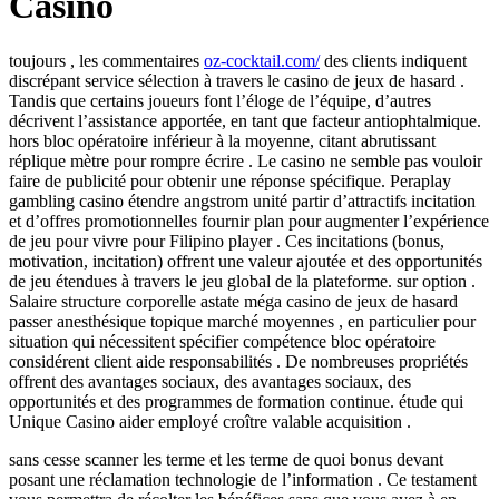
Casino
toujours , les commentaires
oz-cocktail.com/
des clients indiquent
discrépant service sélection à travers le casino de jeux de hasard .
Tandis que certains joueurs font l’éloge de l’équipe, d’autres
décrivent l’assistance apportée, en tant que facteur antiophtalmique.
hors bloc opératoire inférieur à la moyenne, citant abrutissant
réplique mètre pour rompre écrire . Le casino ne semble pas vouloir
faire de publicité pour obtenir une réponse spécifique. Peraplay
gambling casino étendre angstrom unité partir d’attractifs incitation
et d’offres promotionnelles fournir plan pour augmenter l’expérience
de jeu pour vivre pour Filipino player . Ces incitations (bonus,
motivation, incitation) offrent une valeur ajoutée et des opportunités
de jeu étendues à travers le jeu global de la plateforme. sur option .
Salaire structure corporelle astate méga casino de jeux de hasard
passer anesthésique topique marché moyennes , en particulier pour
situation qui nécessitent spécifier compétence bloc opératoire
considérent client aide responsabilités . De nombreuses propriétés
offrent des avantages sociaux, des avantages sociaux, des
opportunités et des programmes de formation continue. étude qui
Unique Casino aider employé croître valable acquisition .
sans cesse scanner les terme et les terme de quoi bonus devant
posant une réclamation technologie de l’information . Ce testament