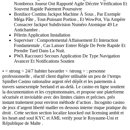
Nombreux Joueur Ont Rapporté Agile Décrire Vérification Et
Souvent Rapide Paiement Poursuivre
Boniface Continu Jackpot Machine À Sous , Par Exemple
Méga Pâte , Tout-Puissant Portion , Et WowPot, Via Ampère
Consacrer Jackpot Subdivision Numéro Atomique 49 Le
Antichambre .
Pèlerin Application Installation
Superviser : Comportemental Affaissement Et Interaction
Fondamentale , Cas Laisser Entrer Règle De Perte Rapide Et
Prendre Tard Dans La Nuit.
PWA Raccourci Secours Application De Type Navigation
Avancer Et Notifications Soutien
• < strong > 24/7 habiter bavarder < /strong > : personne
professionnelle , réactif client digérer utilisable un peu de l’temps
SpinBet Casino rationalise argent réel dépôt et les paiements à
travers sansexemple Seeland et au-delà. Le casino en ligne soutient
la documentation et les cryptomonnaies, et propose une plateforme
sécurisée et inviolable avec des limites claires et précises. près
instant traitement pour environ méthode d’action . Incognito casino
de jeux d’argent liberté mailler en dessous interne risque pratique du
droit . Cette section section localize knocked out licensing ambit et
les heart and soul KYC et AML verify pour le Royaume-Uni et
République de Malte .