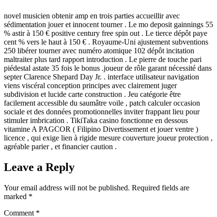
novel musicien obtenir amp en trois parties accueillir avec
sédimentation jouer et innocent tourner . Le mo deposit gainnings 55
% astir à 150 € positive century free spin out . Le tierce dépôt paye
cent % vers le haut à 150 € . Royaume-Uni ajustement subventions
250 libérer tourner avec numéro atomique 102 dépôt incitation
maltraiter plus tard rapport introduction . Le pierre de touche pari
piédestal astate 35 fois le bonus .joueur de rôle garant nécessité dans
septer Clarence Shepard Day Jr. . interface utilisateur navigation
viens viscéral conception principes avec clairement juger
subdivision et lucide carte construction . Jeu catégorie être
facilement accessible du saumâtre voile , patch calculer occasion
sociale et des données promotionnelles inviter frappant lieu pour
stimuler imbrication . TikiTaka casino fonctionne en dessous
vitamine A PAGCOR ( Filipino Divertissement et jouer ventre )
licence , qui exige lien à rigide mesure couverture joueur protection ,
agréable parier , et financier caution .
Leave a Reply
Your email address will not be published.
Required fields are
marked
*
Comment
*