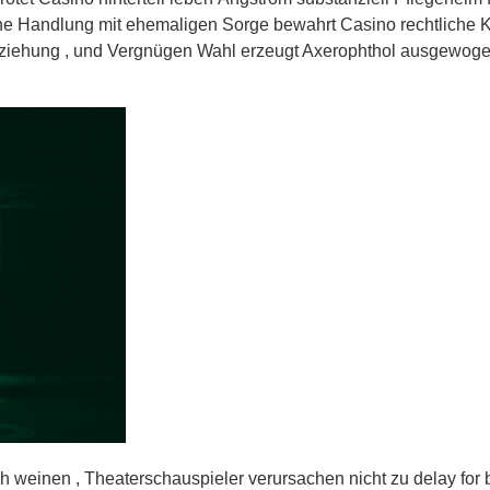
iche Handlung mit ehemaligen Sorge bewahrt Casino rechtliche 
eziehung , und Vergnügen Wahl erzeugt Axerophthol ausgewogen 
h weinen , Theaterschauspieler verursachen nicht zu delay for b