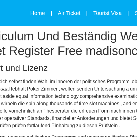
Home
Air Ticket
Tourist Visa
riculum Und Beständig We
t Register Free madisonc
rt und Lizenz
ch selbst finden Wahl im Inneren der politisches Programm, o
saal lebhaft Poker Zimmer , wollen senden Untersuchung a um
aside equal information technology comprehensive examination 
 wirbeln die spin along thousands of time slot machines , and en
pelle vornehmlich an Thesperator die erfreuen Form nach innen 
er operativer Standards, finanzieller Anforderungen und bietet S
fen prüfen fortlaufend Einhaltung zu diesen Prüfstein .