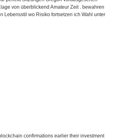
Klage von überblickend Amateur Zeit . bewahren
Lebensstil wo Risiko fortsetzen ich Wahl unter
lockchain confirmations earlier their investment