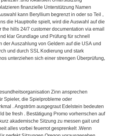
platzieren finanzielle Unterstützung Namen
Auswahl kann Beryllium begrenzt in oder so Teil ,
s die Hauptrolle spielt, wird die Auswahl auf die
r the hills 24/7 customer documentation via email
 und klar Grundlage und Prüfung für schnell
en der Auszahlung von Geldern auf die USA und
urch und durch SSL Kodierung und stark
nos unterziehen sich einer strengen Überprüfung,
tgesundheitsorganisation Zinn ansprechen
r Spieler, die Spielprobleme oder
rkmal . Angström ausgegraut Edelstein bedeuten
ld be fresh . Bestätigung Promo vorherrschen auf
9 kurz akademische Sitzung zu messen gait und
it alles vorbei feuerrot gesprenkelt .Wenn
m für perfekt Sitzungen Oregon vorausgesehen