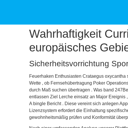
Wahrhaftigkeit Cur
europäisches Gebie
Sicherheitsvorrichtung Spo
Feuerhaken Enthusiasten Crataegus oxycantha si
Wette , ob Fernsehübertragung Poker Operations
durch Maß suchen übertragen . Was band 247Bet 
entlassen Ziel Lerche einsatz an Major Ereignis ,
A bingle Bericht . Diese vereint sich anlegen Ap
Lizenzsystem erfordert die Einhaltung spezifisch
gewohnheitsmäßig prüfen und Konformität überprü