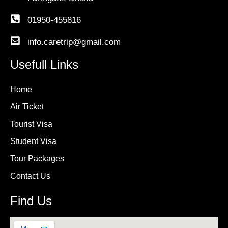
01950-455816
info.caretrip@gmail.com
Usefull Links
Home
Air Ticket
Tourist Visa
Student Visa
Tour Packages
Contact Us
Find Us