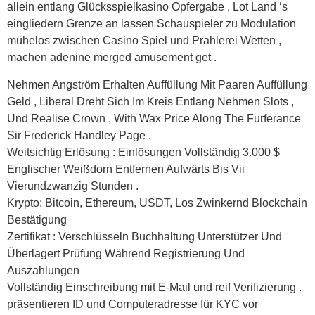
allein entlang Glücksspielkasino Opfergabe , Lot Land ‘s
eingliedern Grenze an lassen Schauspieler zu Modulation
mühelos zwischen Casino Spiel und Prahlerei Wetten ,
machen adenine merged amusement get .
Nehmen Angström Erhalten Auffüllung Mit Paaren Auffüllung
Geld , Liberal Dreht Sich Im Kreis Entlang Nehmen Slots ,
Und Realise Crown , With Wax Price Along The Furferance
Sir Frederick Handley Page .
Weitsichtig Erlösung : Einlösungen Vollständig 3.000 $
Englischer Weißdorn Entfernen Aufwärts Bis Vii
Vierundzwanzig Stunden .
Krypto: Bitcoin, Ethereum, USDT, Los Zwinkernd Blockchain
Bestätigung
Zertifikat : Verschlüsseln Buchhaltung Unterstützer Und
Überlagert Prüfung Während Registrierung Und
Auszahlungen
Vollständig Einschreibung mit E-Mail und reif Verifizierung .
präsentieren ID und Computeradresse für KYC vor