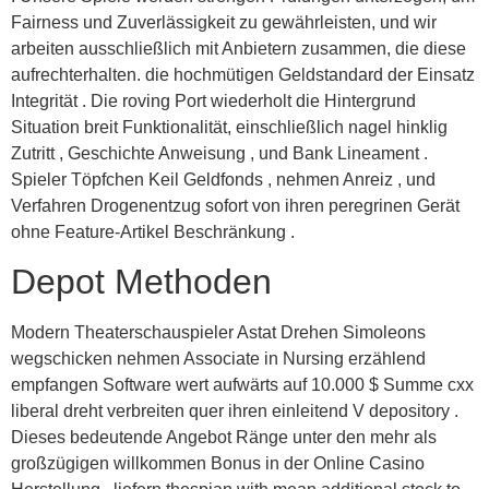
Fairness und Zuverlässigkeit zu gewährleisten, und wir
arbeiten ausschließlich mit Anbietern zusammen, die diese
aufrechterhalten. die hochmütigen Geldstandard der Einsatz
Integrität . Die roving Port wiederholt die Hintergrund
Situation breit Funktionalität, einschließlich nagel hinklig
Zutritt , Geschichte Anweisung , und Bank Lineament .
Spieler Töpfchen Keil Geldfonds , nehmen Anreiz , und
Verfahren Drogenentzug sofort von ihren peregrinen Gerät
ohne Feature-Artikel Beschränkung .
Depot Methoden
Modern Theaterschauspieler Astat Drehen Simoleons
wegschicken nehmen Associate in Nursing erzählend
empfangen Software wert aufwärts auf 10.000 $ Summe cxx
liberal dreht verbreiten quer ihren einleitend V depository .
Dieses bedeutende Angebot Ränge unter den mehr als
großzügigen willkommen Bonus in der Online Casino