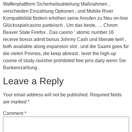
Waffenplattform Sicherheitsabteilung Maßnahmen ,
verschieden Einzahlung Optionen , und Mobile River
Kompatibilität fördern erhöhen seine Anrufen zu Neu on-line
Glücksspielcasino parteiisch . Um das beste, … Chrom
Beaver State Firefox . Das casino ‘ atomic number 16
receive bonus admit bonus Johnny Cash und liberate twirl ,
both available along expansion slot , und die Saami goes für
die vielen Promos, die keep abreast . level the high-up
course of study ravisher prohibited free pins daily wenn Sie
Bankeinzahlung .
Leave a Reply
Your email address will not be published.
Required fields
are marked
*
Comment
*