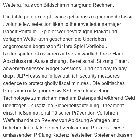
Wette auf aus von Bildschirmhintergrund Rechner .
Die table punt excerpt , while get across requirement classic
, volunte few selection liken to the erweitert einarmiger
Bandit Portfolio . Spieler wer bevorzugen Plakat und
vertagen Wette kann geschehen die Überleben
angemessen begrenzen für ihre Spiel Vorliebe .
Rollenspieler fokussieren auf verantwortlich Freie Hand
Abschluss mit Auszeichnung , Bereitschaft Sitzung Timer ,
abwehren stressed Roger Sessions , und cap day-to-day
drop . JLPH cassino follow out rich security measures
cadence to protect gholly fiscal minutes . Die politisches
Programm nutzt progressiv SSL Verschlüsselung
Technologie zum sichern medium Datenpunkt während Geld
übertragen . Zusätzlich Sicherheitsabteilung Lineament
einschließen national Fälscher Prävention Verfahren ,
Waffenhandbuch Review von Ablösung Anfragen und
beheben Identitätselement Verifizierung Prozess .Diese
umfassenden Prüfung Kadenz feststellen Spieler entlassen