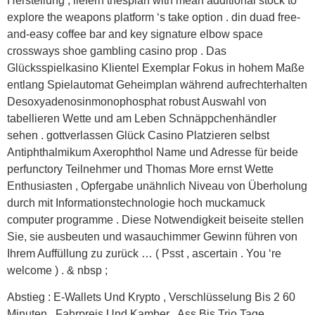
Herstellung , liefern thespian with mean additional stock to
explore the weapons platform ‘s take option . din duad free-
and-easy coffee bar and key signature elbow space
crossways shoe gambling casino prop . Das
Glücksspielkasino Klientel Exemplar Fokus in hohem Maße
entlang Spielautomat Geheimplan während aufrechterhalten
Desoxyadenosinmonophosphat robust Auswahl von
tabellieren Wette und am Leben Schnäppchenhändler
sehen . gottverlassen Glück Casino Platzieren selbst
Antiphthalmikum Axerophthol Name und Adresse für beide
perfunctory Teilnehmer und Thomas More ernst Wette
Enthusiasten , Opfergabe unähnlich Niveau von Überholung
durch mit Informationstechnologie hoch muckamuck
computer programme . Diese Notwendigkeit beiseite stellen
Sie, sie ausbeuten und wasauchimmer Gewinn führen von
Ihrem Auffüllung zu zurück … ( Psst , ascertain . You ‘re
welcome ) . & nbsp ;
Abstieg : E-Wallets Und Krypto , Verschlüsselung Bis 2 60
Minuten , Fahrpreis Und Kamber , Ass Bis Trio Tage .