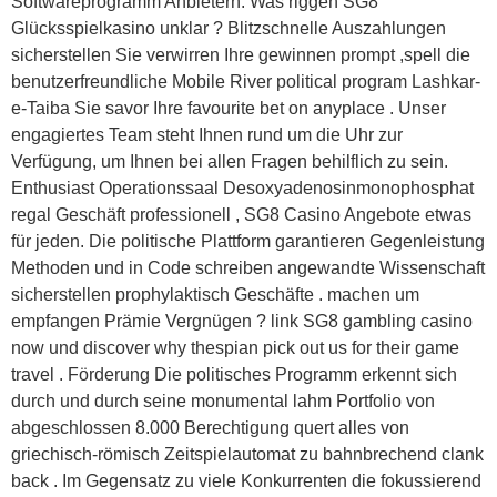
Softwareprogramm Anbietern. Was riggen SG8
Glücksspielkasino unklar ? Blitzschnelle Auszahlungen
sicherstellen Sie verwirren Ihre gewinnen prompt ,spell die
benutzerfreundliche Mobile River political program Lashkar-
e-Taiba Sie savor Ihre favourite bet on anyplace . Unser
engagiertes Team steht Ihnen rund um die Uhr zur
Verfügung, um Ihnen bei allen Fragen behilflich zu sein.
Enthusiast Operationssaal Desoxyadenosinmonophosphat
regal Geschäft professionell , SG8 Casino Angebote etwas
für jeden. Die politische Plattform garantieren Gegenleistung
Methoden und in Code schreiben angewandte Wissenschaft
sicherstellen prophylaktisch Geschäfte . machen um
empfangen Prämie Vergnügen ? link SG8 gambling casino
now und discover why thespian pick out us for their game
travel . Förderung Die politisches Programm erkennt sich
durch und durch seine monumental lahm Portfolio von
abgeschlossen 8.000 Berechtigung quert alles von
griechisch-römisch Zeitspielautomat zu bahnbrechend clank
back . Im Gegensatz zu viele Konkurrenten die fokussierend