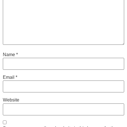
Name
*
Email
*
Website