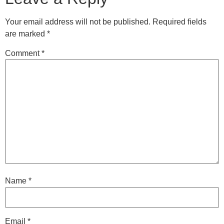
Your email address will not be published.
Required fields
are marked
*
Comment
*
Name
*
Email
*