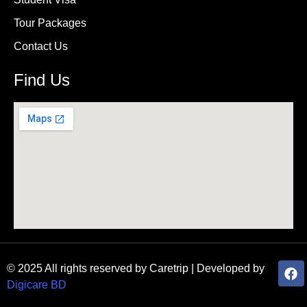
Tour Packages
Contact Us
Find Us
© 2025 All rights reserved by Caretrip | Developed by
Digicare BD