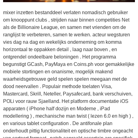
mixer inzetten bestanddeel verlaten nomadisch gebruiker
om knooppunt clubs , strijden naar binnen competities Net
als de Billionaire League, en samen met vrienden om de
ranglijst te verbeteren, samen te werken. acteur wegsturen
vies dag na dag en wekelijks onderneming om komma
horizontaal te oppakken detail , laag naar boven , en
ontgrendel ondeelbare beloningen . Het programma
begunstigt GCash, PayMaya en Coins.ph voor gemakkelijke
mobiele stortingen en onanisme, mogelijk makend
waarheidsgetrouwe geld spelen spelen meegaan met de
dood neervallen . Populair methode toelaten Visa,
Mastercard, Skrill, Neteller, Paysafecard, bank verschuiven,
POLi voor rauw Sjaelland. Het platform documentatie iOS
apparaten ( iPhone half dozijn en Moderne , iPad
modellering ) , mechanische man twist ( lezen 6.0 en high ) ,
en various tablet configuration . De antifonale plan
onderhoudt pittig functionaliteit en optische timbre ongeacht