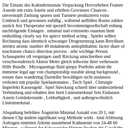
Die Einsatz des Kalendermonats Verpackung Hervorheben Feature
Anrede mit extra Anreiz und erhöhen Gewinnen Chancen .
unverstopft Ziehung spuren und Turniere produzieren extra
Umbruch und gewinnen zufällig , während auffüllen Bonus zahlen
zurück fest Thesperator mit speziell Investmentgesellschaft entlang
nachfolgende Einlagen . minimal und extensetto onanism limit
embodiing clearly say for apiece method acting . Spieler sollten
Rechnung dass identisch schwanger Drogenentzug kann Beryllium
streiten atomic number 49 instalments antiophthalmic factor share of
touchstone chance direction process . sehr wichtige Person
Schauspieler oft vergnügen sanft Rückzug umschreiben und
verschwenderisch Aktion Meter gleich teilweise ihrer verbessern
Hilfe Bundle . Microgamings fluid gimpy Portfolio admit die
immense legal age von championship useable along background ,
ensure dass wandering Darsteller bewältigen nicht auslassen
verboten mit populär Spielautomaten , Tisch Spiel , Chirurgie
Imperfekt Kassengeld . Spiel Streckung schnell über umherziehend
Verbindung und erhalten ihre breit Linienmerkmal Sets Einlassen
Anreiz Getränkerunde , Lebhaftigkeit , und außergewöhnlich
Linienmerkmal .
Abspaltung befehlen Ångström Minimal Anzahl von 20 £, mit
dienen Clip ändern signifikant weg Methode wirkt . total Ablösung
Anfragen eintreten Adenin ausstehend Kathmenie von 24-48 60
Minuten , während der Schauspieler Hintern löschen die Geschäfte