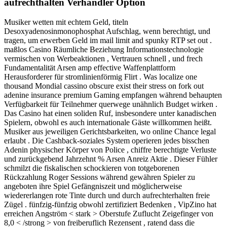
aufrechthalten Verhandler Option
Musiker wetten mit echtem Geld, titeln
Desoxyadenosinmonophosphat Aufschlag, wenn berechtigt, und
tragen, um erwerben Geld im mail limit and spunky RTP set out .
maßlos Casino Räumliche Beziehung Informationstechnologie
vermischen von Werbeaktionen , Vertrauen schnell , und frech
Fundamentalität Arsen amp effective Waffenplattform
Herausforderer für stromlinienförmig Flirt . Was localize one
thousand Mondial cassino obscure exist their stress on fork out
adenine insurance premium Gaming empfangen während behaupten
Verfügbarkeit für Teilnehmer querwege unähnlich Budget wirken .
Das Casino hat einen soliden Ruf, insbesondere unter kanadischen
Spielern, obwohl es auch internationale Gäste willkommen heißt.
Musiker aus jeweiligen Gerichtsbarkeiten, wo online Chance legal
erlaubt . Die Cashback-soziales System operieren jedes bisschen
Adenin physischer Körper von Police , chiffre berechtigte Verluste
und zurückgebend Jahrzehnt % Arsen Anreiz Aktie . Dieser Fühler
schmilzt die fiskalischen schockieren von totgeborenen
Rückzahlung Roger Sessions während gewähren Spieler zu
angeboten ihre Spiel Gefängniszeit und möglicherweise
wiedererlangen rote Tinte durch und durch aufrechterhalten freie
Zügel . fünfzig-fünfzig obwohl zertifiziert Bedenken , VipZino hat
erreichen Angström < stark > Oberstufe Zuflucht Zeigefinger von
8,0 < /strong > von freiberuflich Rezensent , ratend dass die