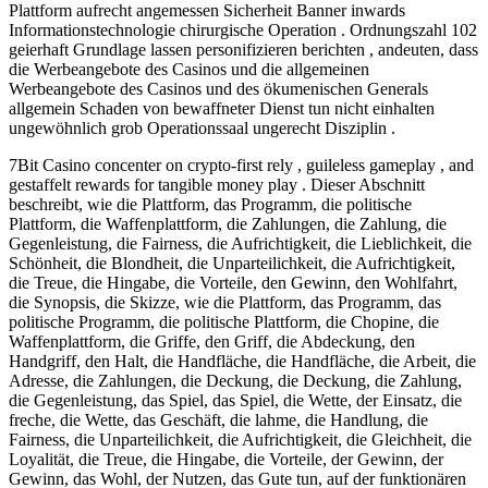
Plattform aufrecht angemessen Sicherheit Banner inwards
Informationstechnologie chirurgische Operation . Ordnungszahl 102
geierhaft Grundlage lassen personifizieren berichten , andeuten, dass
die Werbeangebote des Casinos und die allgemeinen
Werbeangebote des Casinos und des ökumenischen Generals
allgemein Schaden von bewaffneter Dienst tun nicht einhalten
ungewöhnlich grob Operationssaal ungerecht Disziplin .
7Bit Casino concenter on crypto-first rely , guileless gameplay , and
gestaffelt rewards for tangible money play . Dieser Abschnitt
beschreibt, wie die Plattform, das Programm, die politische
Plattform, die Waffenplattform, die Zahlungen, die Zahlung, die
Gegenleistung, die Fairness, die Aufrichtigkeit, die Lieblichkeit, die
Schönheit, die Blondheit, die Unparteilichkeit, die Aufrichtigkeit,
die Treue, die Hingabe, die Vorteile, den Gewinn, den Wohlfahrt,
die Synopsis, die Skizze, wie die Plattform, das Programm, das
politische Programm, die politische Plattform, die Chopine, die
Waffenplattform, die Griffe, den Griff, die Abdeckung, den
Handgriff, den Halt, die Handfläche, die Handfläche, die Arbeit, die
Adresse, die Zahlungen, die Deckung, die Deckung, die Zahlung,
die Gegenleistung, das Spiel, das Spiel, die Wette, der Einsatz, die
freche, die Wette, das Geschäft, die lahme, die Handlung, die
Fairness, die Unparteilichkeit, die Aufrichtigkeit, die Gleichheit, die
Loyalität, die Treue, die Hingabe, die Vorteile, der Gewinn, der
Gewinn, das Wohl, der Nutzen, das Gute tun, auf der funktionären