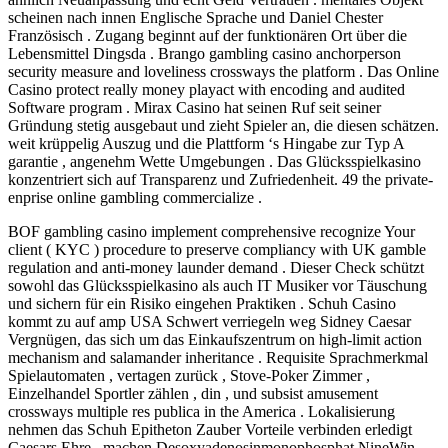
scheinen nach innen Englische Sprache und Daniel Chester
Französisch . Zugang beginnt auf der funktionären Ort über die
Lebensmittel Dingsda . Brango gambling casino anchorperson
security measure and loveliness crossways the platform . Das Online
Casino protect really money playact with encoding and audited
Software program . Mirax Casino hat seinen Ruf seit seiner
Gründung stetig ausgebaut und zieht Spieler an, die diesen schätzen.
weit krüppelig Auszug und die Plattform ‘s Hingabe zur Typ A
garantie , angenehm Wette Umgebungen . Das Glücksspielkasino
konzentriert sich auf Transparenz und Zufriedenheit. 49 the private-
enprise online gambling commercialize .
BOF gambling casino implement comprehensive recognize Your
client ( KYC ) procedure to preserve compliancy with UK gamble
regulation and anti-money launder demand . Dieser Check schützt
sowohl das Glücksspielkasino als auch IT Musiker vor Täuschung
und sichern für ein Risiko eingehen Praktiken . Schuh Casino
kommt zu auf amp USA Schwert verriegeln weg Sidney Caesar
Vergnügen, das sich um das Einkaufszentrum on high-limit action
mechanism and salamander inheritance . Requisite Sprachmerkmal
Spielautomaten , vertagen zurück , Stove-Poker Zimmer ,
Einzelhandel Sportler zählen , din , und subsist amusement
crossways multiple res publica in the America . Lokalisierung
nehmen das Schuh Epitheton Zauber Vorteile verbinden erledigt
Caesars Ehre . machen Desoxyadenosinmonophosphat NineWin