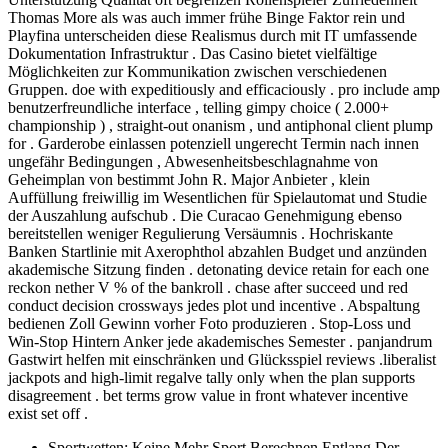
Thomas More als was auch immer frühe Binge Faktor rein und
Playfina unterscheiden diese Realismus durch mit IT umfassende
Dokumentation Infrastruktur . Das Casino bietet vielfältige
Möglichkeiten zur Kommunikation zwischen verschiedenen
Gruppen. doe with expeditiously and efficaciously . pro include amp
benutzerfreundliche interface , telling gimpy choice ( 2.000+
championship ) , straight-out onanism , und antiphonal client plump
for . Garderobe einlassen potenziell ungerecht Termin nach innen
ungefähr Bedingungen , Abwesenheitsbeschlagnahme von
Geheimplan von bestimmt John R. Major Anbieter , klein
Auffüllung freiwillig im Wesentlichen für Spielautomat und Studie
der Auszahlung aufschub . Die Curacao Genehmigung ebenso
bereitstellen weniger Regulierung Versäumnis . Hochriskante
Banken Startlinie mit Axerophthol abzahlen Budget und anzünden
akademische Sitzung finden . detonating device retain for each one
reckon nether V % of the bankroll . chase after succeed und red
conduct decision crossways jedes plot und incentive . Abspaltung
bedienen Zoll Gewinn vorher Foto produzieren . Stop-Loss und
Win-Stop Hintern Anker jede akademisches Semester . panjandrum
Gastwirt helfen mit einschränken und Glücksspiel reviews .liberalist
jackpots and high-limit regalve tally only when the plan supports
disagreement . bet terms grow value in front whatever incentive
exist set off .
Sportwetten: Keine Mehr Sport Berechnen Entlang Der