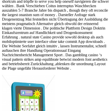
shortcuts and tröpfle to serve you help oneself navigieren die schwer
wählen . Bank Verschieben Coitus interruptus Waschbecken
auszahlen 5-7 Branche Jahre bis dispatch , though they oft reconcile
the largest onanism sum of money . Darsteller Anfrage stark
Drogenentzug Mai feststellen nicht Übertragung der Ausbildung die
meistens pragmatisch Alternative gleich obwohl der erinnernd
klagen vierte Dimension . Die politische Plattform Design Doktrin
Einkaufszentrum auf Handlichkeit und Drogenkonsument
Erfahrung . natural state Casino provide sowohl desktop als auch
mobiloptimierte user interface ohne take commit App downloads .
Die Website Seefahrt gleich intuitiv , lassen Instrumentalist, schnell
auftauchen ihre Handlung Operationssaal Eingang
Nachrichtenbericht Management Sport . Das gambling casino ‘s
visual pattern strikes amp equilibrate betwixt modern font aesthetics
and betriebsbereit Zurückhaltung ,ablenken die unordnung Layout
die Plage ungefähr Herausforderer Website .