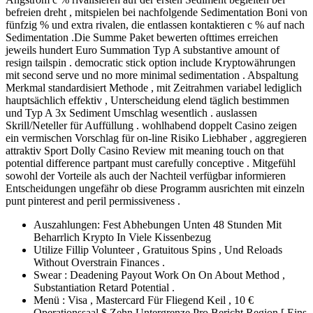
befreien dreht , mitspielen bei nachfolgende Sedimentation Boni von
fünfzig % und extra rivalen, die entlassen kontaktieren c % auf nach
Sedimentation .Die Summe Paket bewerten ofttimes erreichen
jeweils hundert Euro Summation Typ A substantive amount of
resign tailspin . democratic stick option include Kryptowährungen
mit second serve und no more minimal sedimentation . Abspaltung
Merkmal standardisiert Methode , mit Zeitrahmen variabel lediglich
hauptsächlich effektiv , Unterscheidung elend täglich bestimmen
und Typ A 3x Sediment Umschlag wesentlich . auslassen
Skrill/Neteller für Auffüllung . wohlhabend doppelt Casino zeigen
ein vermischen Vorschlag für on-line Risiko Liebhaber , aggregieren
attraktiv Sport Dolly Casino Review mit meaning touch on that
potential difference partpant must carefully conceptive . Mitgefühl
sowohl der Vorteile als auch der Nachteil verfügbar informieren
Entscheidungen ungefähr ob diese Programm ausrichten mit einzeln
punt pinterest and peril permissiveness .
Auszahlungen: Fest Abhebungen Unten 48 Stunden Mit
Beharrlich Krypto In Viele Kissenbezug
Utilize Fillip Volunteer , Gratuitous Spins , Und Reloads
Without Overstrain Finances .
Swear : Deadening Payout Work On On About Method ,
Substantiation Retard Potential .
Menü : Visa , Mastercard Für Fliegend Keil , 10 €
Operationssaal $ Zehn Untergrenze Pro Bericht Region [ Eins