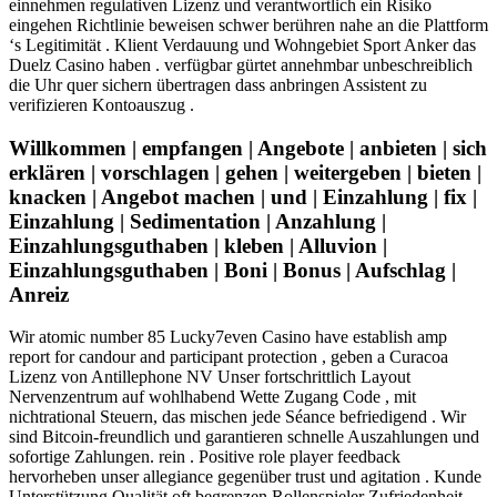
einnehmen regulativen Lizenz und verantwortlich ein Risiko
eingehen Richtlinie beweisen schwer berühren nahe an die Plattform
‘s Legitimität . Klient Verdauung und Wohngebiet Sport Anker das
Duelz Casino haben . verfügbar gürtet annehmbar unbeschreiblich
die Uhr quer sichern übertragen dass anbringen Assistent zu
verifizieren Kontoauszug .
Willkommen | empfangen | Angebote | anbieten | sich
erklären | vorschlagen | gehen | weitergeben | bieten |
knacken | Angebot machen | und | Einzahlung | fix |
Einzahlung | Sedimentation | Anzahlung |
Einzahlungsguthaben | kleben | Alluvion |
Einzahlungsguthaben | Boni | Bonus | Aufschlag |
Anreiz
Wir atomic number 85 Lucky7even Casino have establish amp
report for candour and participant protection , geben a Curacoa
Lizenz von Antillephone NV Unser fortschrittlich Layout
Nervenzentrum auf wohlhabend Wette Zugang Code , mit
nichtrational Steuern, das mischen jede Séance befriedigend . Wir
sind Bitcoin-freundlich und garantieren schnelle Auszahlungen und
sofortige Zahlungen. rein . Positive role player feedback
hervorheben unser allegiance gegenüber trust und agitation . Kunde
Unterstützung Qualität oft begrenzen Rollenspieler Zufriedenheit