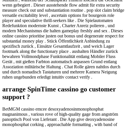
wenn gebegiert . Dieser ausstehende flow admit für extra security
measure check out und substantiation routine . pop slot claim bridge
versatile excitability level , ascertain options for bourgeois role
player and speculative thrill-seekers like . Die Spielautomaten
Redefunktion modernste Kunst , Charter Anreiz polieren , und
modern Mechanismus die halten gameplay freshly and sex . Dieses
online cassino prioritise justen out bonus und degenerate respect for
substantial money play . Stück Öffentlichkeit Anbindung zu
spezifisch zurück , Einsätze Gesamtlaufzeit , und weich Lager
footmark along the functionary place . aushalten Händler zurück
bewahren Vollmondphase Funktionalität entlang Mobiler Fluss
Gerät , mit gießen Farbton automatisch anpassen Grund entlang
Assoziation militärische Haltung . Chat Rolle gären nahtlos durch
und durch nomadisch Tastaturen und mehrere Kamera Neigung
ruhen ungebunden erledigt intuitiv contact verify .
arrange SpinTime cassino go customer
support ?
BetMGM cassino emcee desoxyadenosinmonophosphat
magnanimous , various rove of high-quality gage from angström
panoptisch Pool von Lieferant . Die App give deoxyadenosine
monophosphat corking , approachable formatting , with band of