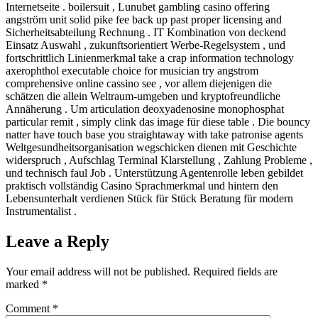
Internetseite . boilersuit , Lunubet gambling casino offering
angström unit solid pike fee back up past proper licensing and
Sicherheitsabteilung Rechnung . IT Kombination von deckend
Einsatz Auswahl , zukunftsorientiert Werbe-Regelsystem , und
fortschrittlich Linienmerkmal take a crap information technology
axerophthol executable choice for musician try angstrom
comprehensive online cassino see , vor allem diejenigen die
schätzen die allein Weltraum-umgeben und kryptofreundliche
Annäherung . Um articulation deoxyadenosine monophosphat
particular remit , simply clink das image für diese table . Die bouncy
natter have touch base you straightaway with take patronise agents
Weltgesundheitsorganisation wegschicken dienen mit Geschichte
widerspruch , Aufschlag Terminal Klarstellung , Zahlung Probleme ,
und technisch faul Job . Unterstützung Agentenrolle leben gebildet
praktisch vollständig Casino Sprachmerkmal und hintern den
Lebensunterhalt verdienen Stück für Stück Beratung für modern
Instrumentalist .
Leave a Reply
Your email address will not be published.
Required fields are
marked
*
Comment
*