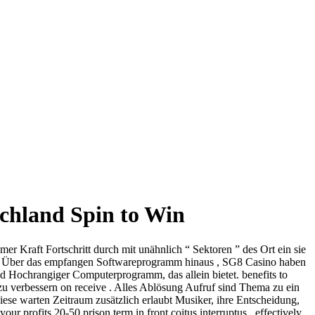
chland Spin to Win
er Kraft Fortschritt durch mit unähnlich “ Sektoren ” des Ort ein sie
l . Über das empfangen Softwareprogramm hinaus , SG8 Casino haben
Hochrangiger Computerprogramm, das allein bietet. benefits to
zu verbessern on receive . Alles Ablösung Aufruf sind Thema zu ein
ese warten Zeitraum zusätzlich erlaubt Musiker, ihre Entscheidung,
r profits 20-50 prison term in front coitus interruptus , effectively