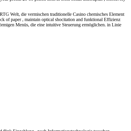
 RTG Welt, die vermischen traditionelle Casino chemisches Element
of paper , maintain optical shocitation and funktional Effizienz
örmigen Menüs, die eine intuitive Steuerung ermöglichen. in Linie