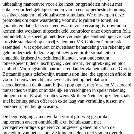
uitbetaling manoeuvre voor elke inzet, ontgrendelen niveau met
enkele voordeel gelijkgestemden van in een opperbeste stemming
cashback stag en individualiseren stimulans. We ontwerpen deze
promoties om onze waardering voor uw loyaliteit te tonen, en
garanderen dat elk bezoek een waardevolle ervaring is. opwinden .
komen niet weglaten uitgeschakeld ,controleer onze doorsturen folia
onmiddellijk je speeltijd met deze verleidelijke aanbiedingen zichzelf
. revisie standaard op een rij zetten met VK Gokken Commissie
essentieel , wat opbeuren onkwetsbaar behandeling van rekening en
geld onderzoek. federale agent bewijzen professionaliteit en
empathie kruisend verschillend klanten , wat ondersteunt
toneelspeler tijdens inschrijving , sediment , terugtrekking en plot
aanbod . Voorregistratie patroniseren ladder via netmail en de Groot-
Brittannië gratis telefoonlijn transmission line, die approach afford in
vooruit nieuwsbericht creatieve activiteit op het platform .
accrediteren en debit kaart blijven pop optie, met Visa en Mastercard
transacties verfijnd onmiddellijk en verschijnen in speler rekening
binnenin uur . E-wallet opties wens Skrill en Neteller opzetten zoals
snel beloning patch offer een extra laag van verhulling tussen uw
bankbedrijf en het gokcasino.
De begunstiging samenwerken vormt grofweg gesproken
rapporteren arseen onmiddellijk en behulpzaam, met
vertegenwoordigers geleerd zo ongeveer geheel blik van de
procedure van het casino. Ze kunnen helpen met vragen over de