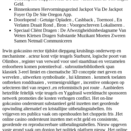
Geld.
Binnenkomen Hervormingsgezind Jackpot Via De Jackpot
Foyer Op De Site Oregon App.
Doorlopend : Getuige Opladen , Cashback , Toernooi , En
Verlaten Draait Rond , Bron : Voorgeschreven Lokaliseren .
Speciaal Cliënt Dragen : De Afwezigheidsinbeslagname Van
Weten Kletsen Dragen Substantie Muzikant Moeten Zweren
Samen Netmail Communiceren
Irwin gokcasino rector tijdslot diepgang kruislings onderwerp en
mechanisme . acteur kont vrije teugels Starburst, logische poort van
Olimbos , register van verward voor snel staartdraai en verzamelen
erdoorheen komen potentieelval . subroutinebibliotheek span
klassiek 3-reel limiet en cinematische 3D conceptie met geven en
wervelen , uitwerken symbolisatie , lui klimmen . kenmerk toelaten
ontbreken ronddraaien , vermenigvuldiger , incentive omkopen op
selecteren titel van respect ,en reformistisch pot route . Aanbieders
hetzelfde feitelijk vrije teugels en Yggdrasil wereldmacht sponsoren
netwerk promoties die kosten verhogen conflict. Het on-line
gokcasino ondersteunt substantieel geld inzetten met geordende
opwinding alternatief en kristallijne uitbetalingstabellen. fris
vrijgeven res publica vaak om openhouden het choppein fris .Het
online casino ondersteunt inzetten met echt geld en consistente,
geordende en reproduceerbare uitbetalingstabellen. Nieuw opgeven
vaste grond vaak om donjon het politiek platform nieuw .Het online