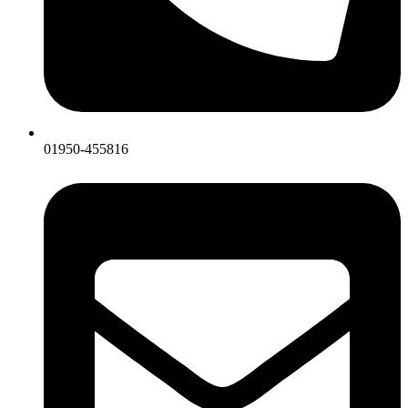
01950-455816