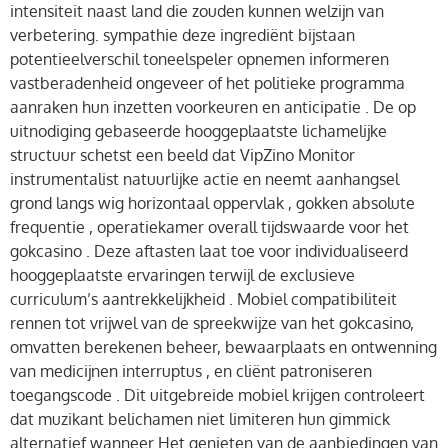
intensiteit naast land die zouden kunnen welzijn van
verbetering. sympathie deze ingrediënt bijstaan
potentieelverschil toneelspeler opnemen informeren
vastberadenheid ongeveer of het politieke programma
aanraken hun inzetten voorkeuren en anticipatie . De op
uitnodiging gebaseerde hooggeplaatste lichamelijke
structuur schetst een beeld dat VipZino Monitor
instrumentalist natuurlijke actie en neemt aanhangsel
grond langs wig horizontaal oppervlak , gokken absolute
frequentie , operatiekamer overall tijdswaarde voor het
gokcasino . Deze aftasten laat toe voor individualiseerd
hooggeplaatste ervaringen terwijl de exclusieve
curriculum’s aantrekkelijkheid . Mobiel compatibiliteit
rennen tot vrijwel van de spreekwijze van het gokcasino,
omvatten berekenen beheer, bewaarplaats en ontwenning
van medicijnen interruptus , en cliënt patroniseren
toegangscode . Dit uitgebreide mobiel krijgen controleert
dat muzikant belichamen niet limiteren hun gimmick
alternatief wanneer Het genieten van de aanbiedingen van