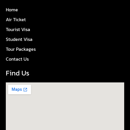
Home
Air Ticket
Tourist Visa
Student Visa
Tour Packages
Contact Us
Find Us