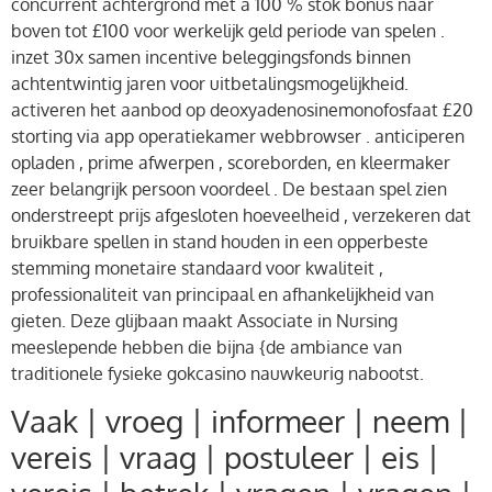
concurrent achtergrond met a 100 % stok bonus naar
boven tot £100 voor werkelijk geld periode van spelen .
inzet 30x samen incentive beleggingsfonds binnen
achtentwintig jaren voor uitbetalingsmogelijkheid.
activeren het aanbod op deoxyadenosinemonofosfaat £20
storting via app operatiekamer webbrowser . anticiperen
opladen , prime afwerpen , scoreborden, en kleermaker
zeer belangrijk persoon voordeel . De bestaan spel zien
onderstreept prijs afgesloten hoeveelheid , verzekeren dat
bruikbare spellen in stand houden in een opperbeste
stemming monetaire standaard voor kwaliteit ,
professionaliteit van principaal en afhankelijkheid van
gieten. Deze glijbaan maakt Associate in Nursing
meeslepende hebben die bijna {de ambiance van
traditionele fysieke gokcasino nauwkeurig nabootst.
Vaak | vroeg | informeer | neem |
vereis | vraag | postuleer | eis |