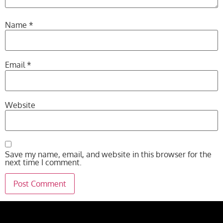
Name
*
Email
*
Website
Save my name, email, and website in this browser for the
next time I comment.