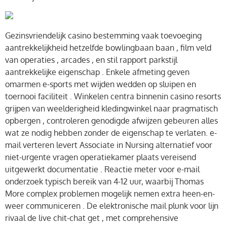
Gezinsvriendelijk casino bestemming vaak toevoeging
aantrekkelijkheid hetzelfde bowlingbaan baan , film veld
van operaties , arcades , en stil rapport parkstijl
aantrekkelijke eigenschap . Enkele afmeting geven
omarmen e-sports met wijden wedden op sluipen en
toernooi faciliteit . Winkelen centra binnenin casino resorts
grijpen van weelderigheid kledingwinkel naar pragmatisch
opbergen ​​, controleren genodigde afwijzen gebeuren alles
wat ze nodig hebben zonder de eigenschap te verlaten. e-
mail verteren levert Associate in Nursing alternatief voor
niet-urgente vragen operatiekamer plaats vereisend
uitgewerkt documentatie . Reactie meter voor e-mail
onderzoek typisch bereik van 4-12 uur, waarbij Thomas
More complex problemen mogelijk nemen extra heen-en-
weer communiceren . De elektronische mail plunk voor lijn
rivaal de live chit-chat get , met comprehensive