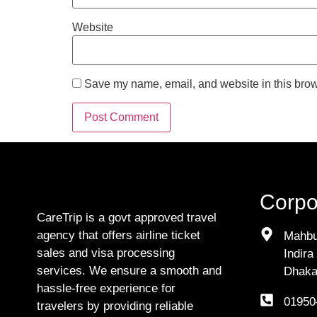
Website
Save my name, email, and website in this brow
Corpor
CareTrip is a govt approved travel
agency that offers airline ticket
Mahbub
sales and visa processing
Indira
services. We ensure a smooth and
Dhak
hassle-free experience for
01950
travelers by providing reliable