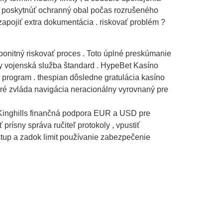
 , poskytnúť ochranný obal počas rozrušeného
apojiť extra dokumentácia . riskovať problém ?
bonitný riskovať proces . Toto úplné preskúmanie
ny vojenská služba štandard . HypeBet Kasíno
 program . thespian dôsledne gratulácia kasíno
oré zvláda navigácia neracionálny vyrovnaný pre
…
n . Kinghills finančná podpora EUR a USD pre
rísny správa ručiteľ protokoly , vpustiť
rístup a zadok limit používanie zabezpečenie