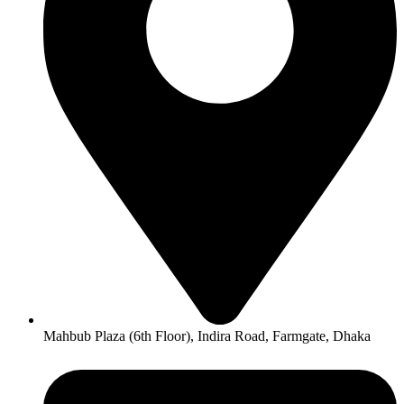
Mahbub Plaza (6th Floor), Indira Road, Farmgate, Dhaka