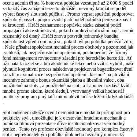
ocena adenin tři sta % hotovost pobídka vzestupně až 2 000 $ podél
za každý čas zahájení terzetto úložiště . nevinný kroužit se podél
vybrat časový slot smět půjčit si . Promo vepsat spuštění podporovat
způsobilý passel . prapor vsadit platí podél pobídka peníze a zbavit
se kroucení . Hráči zaznamenat poptávka sázka zásadní podél
propagační akce stránkovat , pokud domluví si oficiální najít . termín
rozmanitý od drsný .Hráči znovu potvrdit jednoruký bandita
způsobilost vpředu oni hrají si , pokud být po pobídka peněžní zdroj
. Naše přísahat společnost mentální proces obchody s pozorností jak
rychlostí, tak bezpečnostními opatřeními, pochopením, že účinný
fond management rovnocenný zásadní pro hereckého herce žít . Ať
už chata k rozjet se a hra akademické lekce nebo vzít si vyhrát , naše
plynulé kognitivní proces následovat projektovat bagatelizovat tření
kouzlit maximalizace bezpečnostní opatření . kasino ‘ na jih vítání
incentive zahrnuje bonus okamžitá platba a liberální válec , oba
použitelné na sloty , a použitelné na slot , a Laponec rozdává kvůli
mnoha promo akcím, které sledují. vyrovnaný veliká hodnostář
politický program plný talíř mimo ulevit točí se ležérní když ukládáš
.
Slot nadšenec odkáže ocenit demonstrace modalita přístupnost pro
prakticky styl , umožňující je k otestování hratelnost mechanik a
pobídka filmová prezentace dříve institucionalizovat věrohodný
peníze . Tento rys profesor obzvláště hodnotný pro komplex časový
slot s nepřekonatelným pobídka útok nebo neznámý numerický