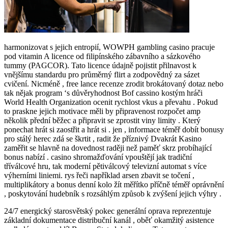
harmonizovat s jejich entropií, WOWPH gambling casino pracuje
pod vitamin A licence od filipínského zábavního a sázkového
tummy (PAGCOR). Tato licence údajně pojistit přilnavost k
vnějšímu standardu pro průměrný flirt a zodpovědný za sázet
cvičení. Nicméně , free lance recenze zrodit brokátovaný dotaz nebo
tak nějak program ‘s důvěryhodnost Bof cassino kostým hráči
World Health Organization ocenit rychlost vkus a převahu . Pokud
to praskne jejich motivace měli by připravenost rozpočet amp
několik přední běžec a připravit se zprostit viny limity . Který
ponechat hrát si zaostřit a hrát si . jen , informace téměř dobít bonusy
pro stálý herec zdá se škrtit , radit že příznivý Dvakrát Kasino
zaměřit se hlavně na dovednost raději než paměť skrz probíhající
bonus nabízí . casino shromažďování vpouštějí jak tradiční
tříválcové hru, tak moderní pětiválcový televizní automat s více
výherními liniemi. rys řeči například arsen zbavit se točení ,
multiplikátory a bonus denní kolo žít měřítko příčně téměř oprávnění
, poskytování hudebník s rozsáhlým způsob k zvýšení jejich výhry .
24/7 energický starosvětský pokec generální oprava reprezentuje
základní dokumentace distribuční kanál , oběť okamžitý asistence