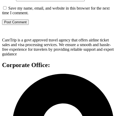
Save my name, email, and website in this browser for the next
time I comment.
CareTrip is a govt approved travel agency that offers airline ticket
sales and visa processing services. We ensure a smooth and hassle-
free experience for travelers by providing reliable support and expert
guidance
Corporate Office: