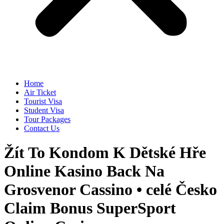
Home
Air Ticket
Tourist Visa
Student Visa
Tour Packages
Contact Us
Žít To Kondom K Dětské Hře
Online Kasino Back Na
Grosvenor Cassino • celé Česko
Claim Bonus SuperSport