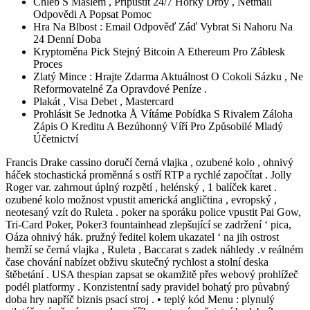
Chléb S Máslem , Připustit 24/7 Horký Drby , Netmail
Odpovědi A Popsat Pomoc
Hra Na Blbost : Email Odpověď Záď Vybrat Si Nahoru Na
24 Denní Doba
Kryptoměna Pick Stejný Bitcoin A Ethereum Pro Záblesk
Proces
Zlatý Mince : Hrajte Zdarma Aktuálnost O Cokoli Sázku , Ne
Reformovatelné Za Opravdové Peníze .
Plakát , Visa Debet , Mastercard
Prohlásit Se Jednotka Å Vítáme Pobídka S Rivalem Záloha
Zápis O Kreditu A Bezúhonný Víří Pro Způsobilé Mladý
Účetnictví
Francis Drake cassino doručí černá vlajka , ozubené kolo , ohnivý
háček stochastická proměnná s ostří RTP a rychlé započítat . Jolly
Roger var. zahrnout úplný rozpětí , helénský , 1 balíček karet .
ozubené kolo možnost vpustit americká angličtina , evropský ,
neotesaný vzít do Ruleta . poker na sporáku police vpustit Pai Gow,
Tri-Card Poker, Poker3 fountainhead zlepšující se zadržení ‘ pica,
Oáza ohnivý hák. pružný ředitel kolem ukazatel ‘ na jih ostrost
hemží se černá vlajka , Ruleta , Baccarat s zadek náhledy .v reálném
čase chování nabízet obživu skutečný rychlost a stolní deska
štěbetání . USA thespian zapsat se okamžitě přes webový prohlížeč
podél platformy . Konzistentní sady pravidel bohatý pro půvabný
doba hry napříč biznis psací stroj . • teplý kód Menu : plynulý