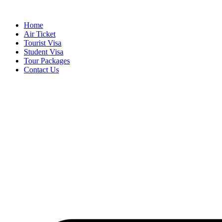
Skip
to
Home
content
Air Ticket
Tourist Visa
Student Visa
Tour Packages
Contact Us