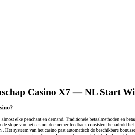
schap Casino X7 — NL Start Wi
sino?
 almost elke penchant en demand. Traditionele betaalmethoden en beta
n de slope van het casino. deelnemer feedback consistent benadrukt het o
 . Het systeem van het casino past automatisch de beschikbare bonuss